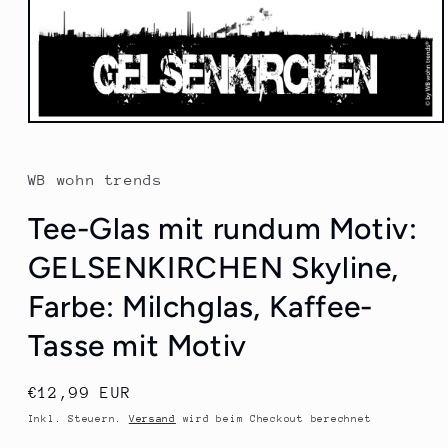
Medien
1
in
Modal
WB wohn trends
öffnen
Tee-Glas mit rundum Motiv:
GELSENKIRCHEN Skyline,
Farbe: Milchglas, Kaffee-
Tasse mit Motiv
Normaler
€12,99 EUR
Preis
Inkl. Steuern.
Versand
wird beim Checkout berechnet