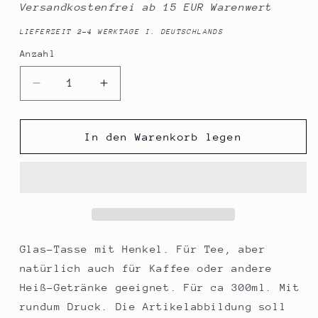
Versandkostenfrei ab 15 EUR Warenwert
LIEFERZEIT 2-4 WERKTAGE I. DEUTSCHLANDS
Anzahl
Anzahl
Verringere
Erhöhe
die
die
Menge
Menge
für
für
In den Warenkorb legen
Tee-
Tee-
Glas
Glas
mit
mit
rundum
rundum
Motiv:
Motiv:
GELSENKIRCHEN
GELSENKIRCHEN
Skyline,
Skyline,
Glas-Tasse mit Henkel. Für Tee, aber
Farbe:
Farbe:
natürlich auch für Kaffee oder andere
Milchglas,
Milchglas,
Heiß-Getränke geeignet. Für ca 300ml. Mit
Kaffee-
Kaffee-
rundum Druck. Die Artikelabbildung soll
Tasse
Tasse