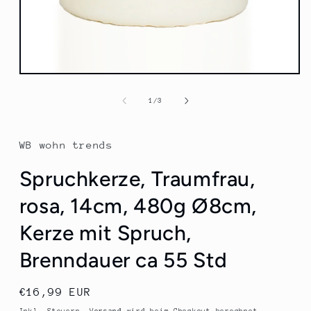
Medien
1
in
von
1
/
3
Modal
öffnen
WB wohn trends
Spruchkerze, Traumfrau,
rosa, 14cm, 480g Ø8cm,
Kerze mit Spruch,
Brenndauer ca 55 Std
Normaler
€16,99 EUR
Preis
Inkl. Steuern.
Versand
wird beim Checkout berechnet