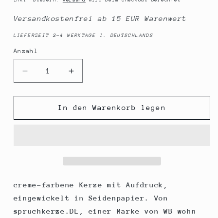
Versandkostenfrei ab 15 EUR Warenwert
LIEFERZEIT 2-4 WERKTAGE I. DEUTSCHLANDS
Anzahl
Anzahl
Verringere
Erhöhe
die
die
Menge
Menge
für
für
In den Warenkorb legen
Spruchkerze,
Spruchkerze,
Traumfrau,
Traumfrau,
rosa,
rosa,
14cm,
14cm,
480g
480g
Ø8cm,
Ø8cm,
Kerze
Kerze
creme-farbene Kerze mit Aufdruck,
mit
mit
eingewickelt in Seidenpapier. Von
Spruch,
Spruch,
spruchkerze.DE, einer Marke von WB wohn
Brenndauer
Brenndauer