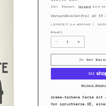
Preis
Inkl. Steuern.
Versand
wird be
Versandkostenfrei ab 15 
LIEFERZEIT 2-4 WERKTAGE I. DEUT
Anzahl
Anzahl
Verringere
Erhöhe
die
die
Menge
Menge
für
für
In den Ware
Spruchkerze,
Spruchkerze,
Nur
Nur
der
der
beste
beste
PAPA
PAPA
Weitere Bezah
wird
wird
zum
zum
creme-farbene Kerze mit 
OPA
OPA
Von spruchkerze.DE, eine