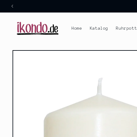
Direkt
zum
Inhalt
Home
Katalog
Ruhrpot
Zu
Produktinformationen
springen