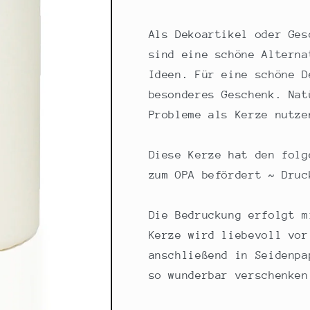
befördert,
befördert,
grau,
grau,
20cm,
20cm,
Als Dekoartikel oder Ges
765g
765g
sind eine schöne Alterna
Ø8cm,
Ø8cm,
Ideen. Für eine schöne D
Kerze
Kerze
mit
mit
besonderes Geschenk. Nat
Spruch,
Spruch,
Probleme als Kerze nutze
Brenndauer
Brenndauer
ca
ca
70
70
Diese Kerze hat den folg
Std
Std
zum OPA befördert ~ Druc
Die Bedruckung erfolgt m
Kerze wird liebevoll vor
anschließend in Seidenpa
so wunderbar verschenken