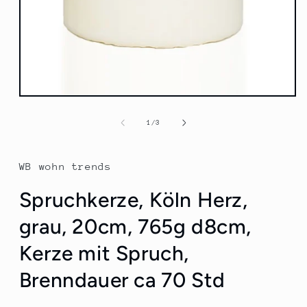
Medien
1
in
von
1
/
3
Modal
öffnen
WB wohn trends
Spruchkerze, Köln Herz,
grau, 20cm, 765g d8cm,
Kerze mit Spruch,
Brenndauer ca 70 Std