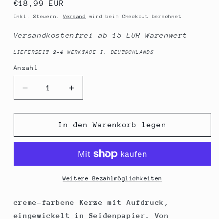
Normaler
€18,99 EUR
Preis
Inkl. Steuern.
Versand
wird beim Checkout berechnet
Versandkostenfrei ab 15 EUR Warenwert
LIEFERZEIT 2-4 WERKTAGE I. DEUTSCHLANDS
Anzahl
Anzahl
Verringere
Erhöhe
die
die
Menge
Menge
für
für
In den Warenkorb legen
Spruchkerze,
Spruchkerze,
Köln
Köln
Herz,
Herz,
grau,
grau,
20cm,
20cm,
Weitere Bezahlmöglichkeiten
765g
765g
d8cm,
d8cm,
creme-farbene Kerze mit Aufdruck,
Kerze
Kerze
eingewickelt in Seidenpapier. Von