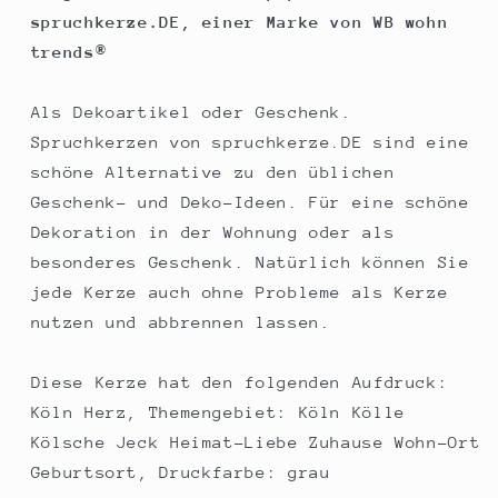
mit
mit
spruchkerze.DE, einer Marke von WB wohn
Spruch,
Spruch,
trends®
Brenndauer
Brenndauer
ca
ca
70
70
Als Dekoartikel oder Geschenk.
Std
Std
Spruchkerzen von spruchkerze.DE sind eine
schöne Alternative zu den üblichen
Geschenk- und Deko-Ideen. Für eine schöne
Dekoration in der Wohnung oder als
besonderes Geschenk. Natürlich können Sie
jede Kerze auch ohne Probleme als Kerze
nutzen und abbrennen lassen.
Diese Kerze hat den folgenden Aufdruck:
Köln Herz, Themengebiet: Köln Kölle
Kölsche Jeck Heimat-Liebe Zuhause Wohn-Ort
Geburtsort, Druckfarbe: grau