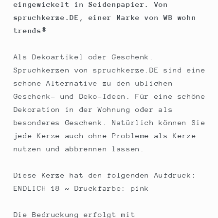
eingewickelt in Seidenpapier. Von
mit
mit
spruchkerze.DE, einer Marke von WB wohn
Spruch,
Spruch,
trends®
Brenndauer
Brenndauer
ca
ca
70
70
Als Dekoartikel oder Geschenk.
Std
Std
Spruchkerzen von spruchkerze.DE sind eine
schöne Alternative zu den üblichen
Geschenk- und Deko-Ideen. Für eine schöne
Dekoration in der Wohnung oder als
besonderes Geschenk. Natürlich können Sie
jede Kerze auch ohne Probleme als Kerze
nutzen und abbrennen lassen.
Diese Kerze hat den folgenden Aufdruck:
ENDLICH 18 ~ Druckfarbe: pink
Die Bedruckung erfolgt mit