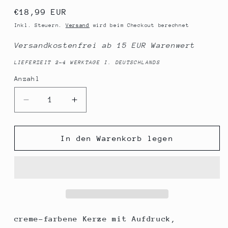
Normaler
€18,99 EUR
Preis
Inkl. Steuern.
Versand
wird beim Checkout berechnet
Versandkostenfrei ab 15 EUR Warenwert
LIEFERZEIT 2-4 WERKTAGE I. DEUTSCHLANDS
Anzahl
Anzahl
Verringere
Erhöhe
die
die
Menge
Menge
für
für
In den Warenkorb legen
Spruchkerze,
Spruchkerze,
ENDLICH
ENDLICH
18,
18,
pink,
pink,
20cm,
20cm,
765g
765g
Ø8cm,
Ø8cm,
creme-farbene Kerze mit Aufdruck,
Kerze
Kerze