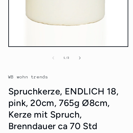
Medien
1
in
von
1
/
3
Modal
öffnen
WB wohn trends
Spruchkerze, ENDLICH 18,
pink, 20cm, 765g Ø8cm,
Kerze mit Spruch,
Brenndauer ca 70 Std