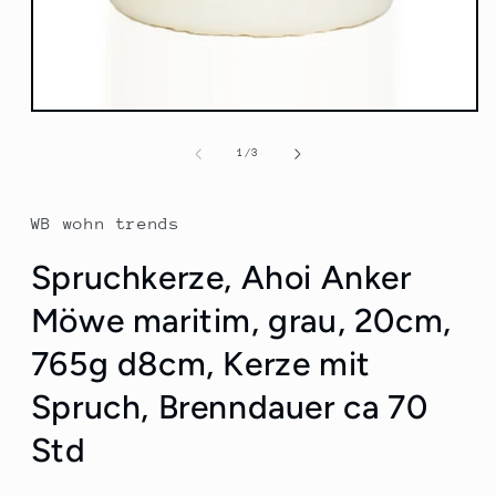
Medien
1
in
von
1
/
3
Modal
öffnen
WB wohn trends
Spruchkerze, Ahoi Anker
Möwe maritim, grau, 20cm,
765g d8cm, Kerze mit
Spruch, Brenndauer ca 70
Std