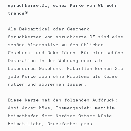
d8cm,
d8cm,
spruchkerze.DE, einer Marke von WB wohn
Kerze
Kerze
trends®
mit
mit
Spruch,
Spruch,
Brenndauer
Brenndauer
Als Dekoartikel oder Geschenk.
ca
ca
Spruchkerzen von spruchkerze.DE sind eine
70
70
schöne Alternative zu den üblichen
Std
Std
Geschenk- und Deko-Ideen. Für eine schöne
Dekoration in der Wohnung oder als
besonderes Geschenk. Natürlich können Sie
jede Kerze auch ohne Probleme als Kerze
nutzen und abbrennen lassen.
Diese Kerze hat den folgenden Aufdruck:
Ahoi Anker Möwe, Themengebiet: maritim
Heimathafen Meer Nordsee Ostsee Küste
Heimat-Liebe, Druckfarbe: grau