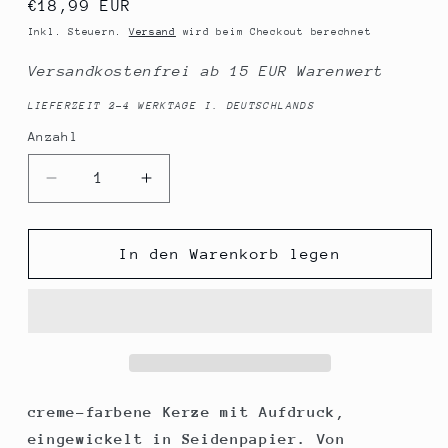
Normaler
€18,99 EUR
Preis
Inkl. Steuern.
Versand
wird beim Checkout berechnet
Versandkostenfrei ab 15 EUR Warenwert
LIEFERZEIT 2-4 WERKTAGE I. DEUTSCHLANDS
Anzahl
Anzahl
Verringere
Erhöhe
die
die
Menge
Menge
für
für
In den Warenkorb legen
Spruchkerze,
Spruchkerze,
Ahoi
Ahoi
Anker
Anker
Möwe
Möwe
maritim,
maritim,
grau,
grau,
20cm,
20cm,
creme-farbene Kerze mit Aufdruck,
765g
765g
eingewickelt in Seidenpapier. Von