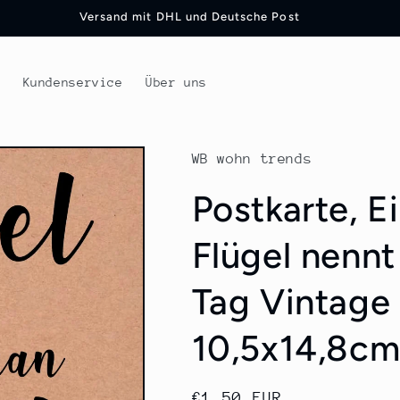
Versand mit DHL und Deutsche Post
t
Kundenservice
Über uns
WB wohn trends
Postkarte, E
Flügel nenn
Tag Vintage
10,5x14,8cm
Normaler
€1,50 EUR