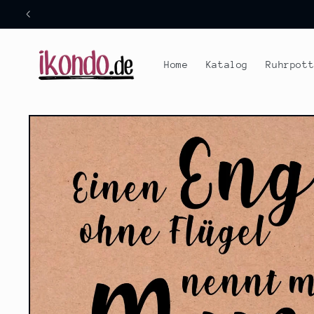
Direkt
zum
Inhalt
Home
Katalog
Ruhrpot
Zu
Produktinformationen
springen