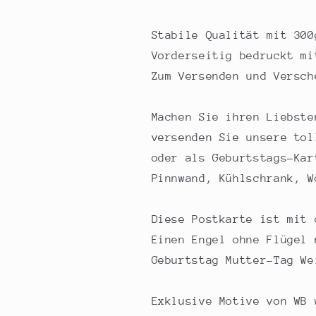
Mutter-
Mutter-
Tag
Tag
Vintage
Vintage
Stabile Qualität mit 300
Karton
Karton
Vorderseitig bedruckt mi
braun
braun
Zum Versenden und Versch
10,5x14,8cm
10,5x14,8cm
A6
A6
Machen Sie ihren Liebste
versenden Sie unsere tol
oder als Geburtstags-Kar
Pinnwand, Kühlschrank, W
Diese Postkarte ist mit 
Einen Engel ohne Flügel 
Geburtstag Mutter-Tag We
Exklusive Motive von WB 