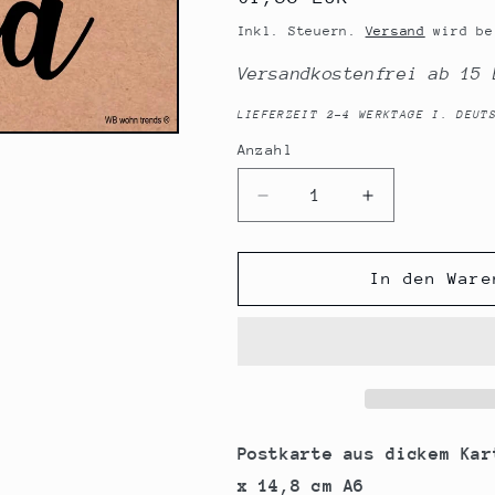
Preis
Inkl. Steuern.
Versand
wird be
Versandkostenfrei ab 15 
LIEFERZEIT 2-4 WERKTAGE I. DEUT
Anzahl
Anzahl
Verringere
Erhöhe
die
die
Menge
Menge
für
für
In den Ware
Postkarte,
Postkarte,
Einen
Einen
Engel
Engel
ohne
ohne
Flügel
Flügel
nennt
nennt
man
man
Postkarte aus dickem Kar
Mama,
Mama,
x 14,8 cm A6