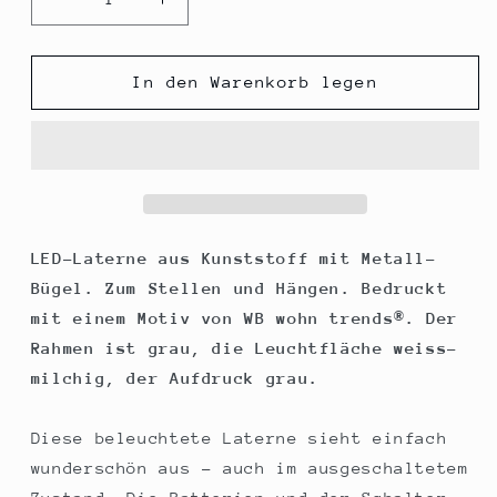
Verringere
Erhöhe
die
die
Menge
Menge
für
für
In den Warenkorb legen
LED-
LED-
Laterne,
Laterne,
Ahoi
Ahoi
Anker
Anker
Möwen
Möwen
maritim,
maritim,
22x14cm
22x14cm
LED-Laterne aus Kunststoff mit Metall-
Batterie
Batterie
Bügel. Zum Stellen und Hängen. Bedruckt
LED-
LED-
mit einem Motiv von WB wohn trends®. Der
Licht
Licht
Rahmen ist grau, die Leuchtfläche weiss-
Kunststoff
Kunststoff
Lampe
Lampe
milchig, der Aufdruck grau.
mit
mit
Text
Text
Diese beleuchtete Laterne sieht einfach
Spruch
Spruch
wunderschön aus - auch im ausgeschaltetem