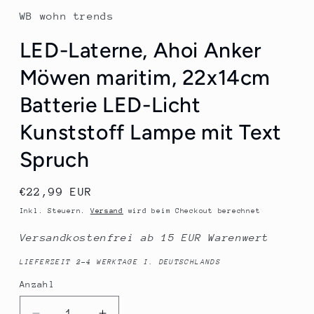
WB wohn trends
LED-Laterne, Ahoi Anker
Möwen maritim, 22x14cm
Batterie LED-Licht
Kunststoff Lampe mit Text
Spruch
Normaler
€22,99 EUR
Preis
Inkl. Steuern.
Versand
wird beim Checkout berechnet
Versandkostenfrei ab 15 EUR Warenwert
LIEFERZEIT 2-4 WERKTAGE I. DEUTSCHLANDS
Anzahl
Anzahl