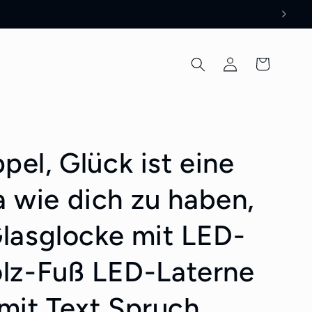
Einloggen
Warenkorb
el, Glück ist eine
wie dich zu haben,
Glasglocke mit LED-
olz-Fuß LED-Laterne
it Text Spruch