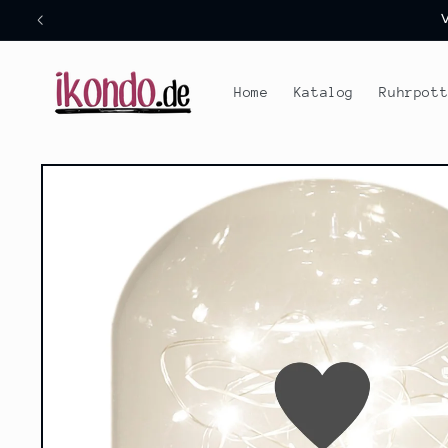
Direkt
zum
Inhalt
Home
Katalog
Ruhrpot
Zu
Produktinformationen
springen