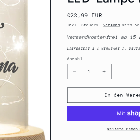
Normaler
€22,99 EUR
Preis
Inkl. Steuern.
Versand
wird be
Versandkostenfrei ab 15 
LIEFERZEIT 2-4 WERKTAGE I. DEUT
Anzahl
Anzahl
Verringere
Erhöhe
die
die
Menge
Menge
für
für
In den Ware
LED-
LED-
Glaskuppel,
Glaskuppel,
Glück
Glück
ist
ist
eine
eine
Weitere Bezah
Bonus-
Bonus-