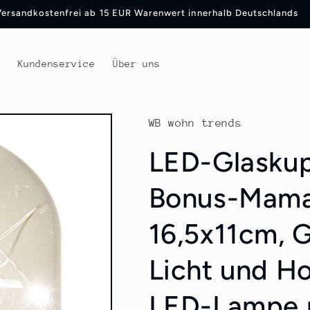
Versand mit DHL und Deutsche Post
t
Kundenservice
Über uns
WB wohn trends
LED-Glaskupp
Bonus-Mama 
16,5x11cm, 
Licht und H
LED-Lampe m