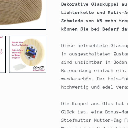
Mama
Mama
Dekorative Glaskuppel au
wie
wie
Lichterkette und Motiv-A
dich
dich
Schmiede von WB wohn tre
zu
zu
haben,
haben,
können Sie bei Bedarf da
16,5x11cm,
16,5x11cm,
Glasglocke
Glasglocke
Diese beleuchtete Glasku
mit
mit
LED-
LED-
im ausgeschaltetem Zusta
Licht
Licht
sind unsichtbar im Boden
und
und
Beleuchtung einfach ein.
Holz-
Holz-
Fuß
Fuß
wunderschön. Der Holz-Fu
LED-
LED-
hochwertig und edel vera
Laterne
Laterne
LED-
LED-
Lampe
Lampe
Die Kuppel aus Glas hat 
mit
mit
Glück ist, eine Bonus-Ma
Text
Text
Stiefmutter Mutter-Tag F
Spruch
Spruch