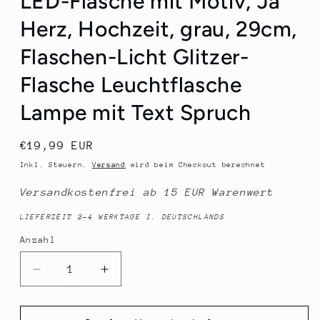
LED-Flasche mit Motiv, Ja
Herz, Hochzeit, grau, 29cm,
Flaschen-Licht Glitzer-
Flasche Leuchtflasche
Lampe mit Text Spruch
Normaler
€19,99 EUR
Preis
Inkl. Steuern.
Versand
wird beim Checkout berechnet
Versandkostenfrei ab 15 EUR Warenwert
LIEFERZEIT 2-4 WERKTAGE I. DEUTSCHLANDS
Anzahl
Anzahl
Verringere
Erhöhe
die
die
Menge
Menge