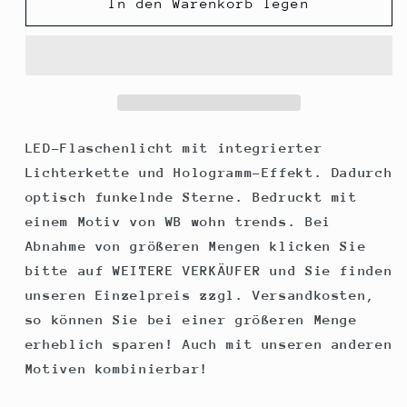
für
für
In den Warenkorb legen
LED-
LED-
Flasche
Flasche
mit
mit
Motiv,
Motiv,
Ja
Ja
Herz,
Herz,
Hochzeit,
Hochzeit,
LED-Flaschenlicht mit integrierter
grau,
grau,
Lichterkette und Hologramm-Effekt. Dadurch
29cm,
29cm,
optisch funkelnde Sterne. Bedruckt mit
Flaschen-
Flaschen-
einem Motiv von WB wohn trends. Bei
Licht
Licht
Glitzer-
Glitzer-
Abnahme von größeren Mengen klicken Sie
Flasche
Flasche
bitte auf WEITERE VERKÄUFER und Sie finden
Leuchtflasche
Leuchtflasche
unseren Einzelpreis zzgl. Versandkosten,
Lampe
Lampe
so können Sie bei einer größeren Menge
mit
mit
Text
Text
erheblich sparen! Auch mit unseren anderen
Spruch
Spruch
Motiven kombinierbar!