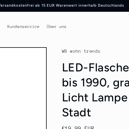
Versandkostenfrei ab 15 EUR Warenwert innerhalb Deutschlands
t
Kundenservice
Über uns
WB wohn trends
LED-Flasche
bis 1990, gr
Licht Lampe
Stadt
Normaler
€19,99 EUR