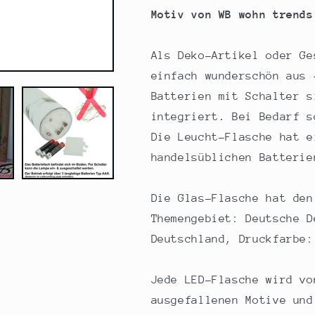
grau,
grau,
Motiv von WB wohn trends
29cm,
29cm,
Flaschen-
Flaschen-
Licht
Licht
Als Deko-Artikel oder Ge
Lampe
Lampe
einfach wunderschön aus 
mit
mit
Text
Text
Batterien mit Schalter s
Spruch
Spruch
integriert. Bei Bedarf s
Stadt
Stadt
Die Leucht-Flasche hat e
handelsüblichen Batterie
Die Glas-Flasche hat den
Themengebiet: Deutsche D
Deutschland, Druckfarbe:
Jede LED-Flasche wird vo
ausgefallenen Motive und