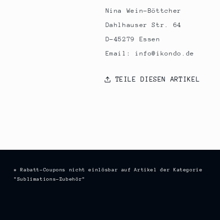
Nina Wein-Böttcher
Dahlhauser Str. 64
D-45279 Essen
Email: info@ikondo.de
TEILE DIESEN ARTIKEL
* Rabatt-Coupons nicht einlösbar auf Artikel der Kategorie
"Sublimations-Zubehör"