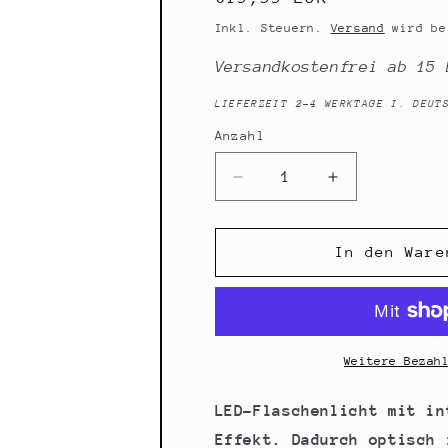
Preis
Inkl. Steuern.
Versand
wird be
Versandkostenfrei ab 15 
LIEFERZEIT 2-4 WERKTAGE I. DEUT
Anzahl
Anzahl
Verringere
Erhöhe
die
die
Menge
Menge
für
für
In den Ware
LED-
LED-
Flasche
Flasche
mit
mit
Motiv,
Motiv,
DDR
DDR
Weitere Bezah
1949
1949
bis
bis
LED-Flaschenlicht mit in
1990,
1990,
Effekt. Dadurch optisch 