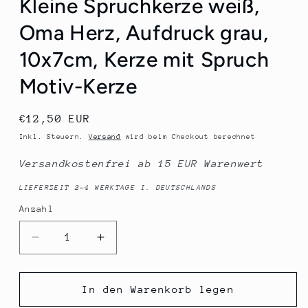
Kleine Spruchkerze weiß,
Oma Herz, Aufdruck grau,
10x7cm, Kerze mit Spruch
Motiv-Kerze
Normaler
€12,50 EUR
Preis
Inkl. Steuern.
Versand
wird beim Checkout berechnet
Versandkostenfrei ab 15 EUR Warenwert
LIEFERZEIT 2-4 WERKTAGE I. DEUTSCHLANDS
Anzahl
Anzahl
Verringere
Erhöhe
die
die
Menge
Menge
für
für
In den Warenkorb legen
Kleine
Kleine