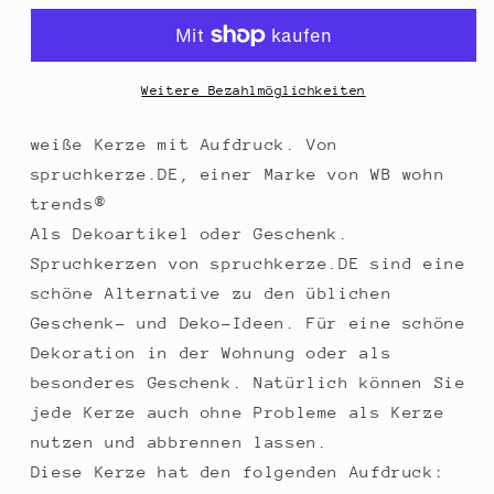
Spruchkerze
Spruchkerze
weiß,
weiß,
Oma
Oma
Herz,
Herz,
Weitere Bezahlmöglichkeiten
Aufdruck
Aufdruck
grau,
grau,
weiße Kerze mit Aufdruck. Von
10x7cm,
10x7cm,
spruchkerze.DE, einer Marke von WB wohn
Kerze
Kerze
trends®
mit
mit
Als Dekoartikel oder Geschenk.
Spruch
Spruch
Motiv-
Motiv-
Spruchkerzen von spruchkerze.DE sind eine
Kerze
Kerze
schöne Alternative zu den üblichen
Geschenk- und Deko-Ideen. Für eine schöne
Dekoration in der Wohnung oder als
besonderes Geschenk. Natürlich können Sie
jede Kerze auch ohne Probleme als Kerze
nutzen und abbrennen lassen.
Diese Kerze hat den folgenden Aufdruck: