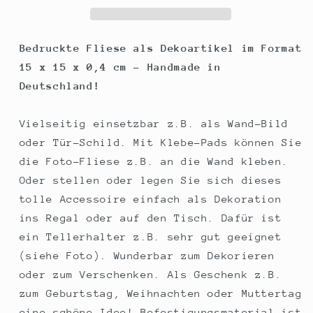
Ostalgie,
Ostalgie,
Foto-
Foto-
Fliese
Fliese
Bedruckte Fliese als Dekoartikel im Format
Wand-
Wand-
15 x 15 x 0,4 cm - Handmade in
Bild
Bild
Deutschland!
Deko-
Deko-
Schild
Schild
15x15cm
15x15cm
Vielseitig einsetzbar z.B. als Wand-Bild
oder Tür-Schild. Mit Klebe-Pads können Sie
die Foto-Fliese z.B. an die Wand kleben.
Oder stellen oder legen Sie sich dieses
tolle Accessoire einfach als Dekoration
ins Regal oder auf den Tisch. Dafür ist
ein Tellerhalter z.B. sehr gut geeignet
(siehe Foto). Wunderbar zum Dekorieren
oder zum Verschenken. Als Geschenk z.B.
zum Geburtstag, Weihnachten oder Muttertag
eine schöne Idee! Befestigungsmaterial ist