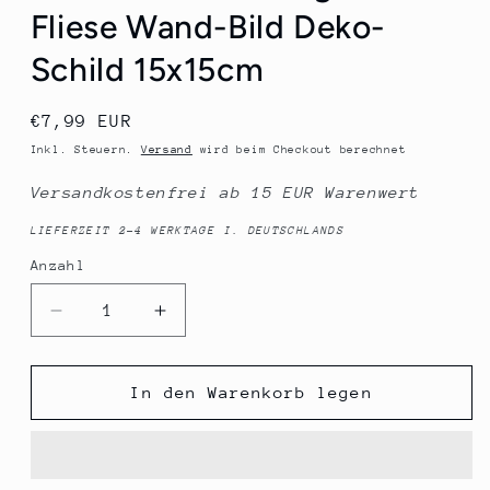
Fliese Wand-Bild Deko-
Schild 15x15cm
Normaler
€7,99 EUR
Preis
Inkl. Steuern.
Versand
wird beim Checkout berechnet
Versandkostenfrei ab 15 EUR Warenwert
LIEFERZEIT 2-4 WERKTAGE I. DEUTSCHLANDS
Anzahl
Anzahl
Verringere
Erhöhe
die
die
Menge
Menge
für
für
In den Warenkorb legen
Deko-
Deko-
Fliese,
Fliese,
Berlin
Berlin
Fernsehturm
Fernsehturm